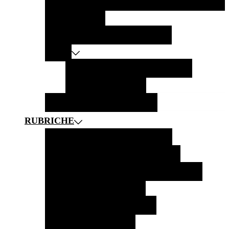
SVIZZERA IN 10 SCATTI
GITE IN MONTAGNA
GITE AI LAGHI
GITE CON TRENI PANORAMICI
CITTÀ
BURGDORF
MONTREUX
BERNA
SOLETTA
ZERMATT
BORGHI
CASTELLI E MUSEI
RUBRICHE
FOTOGRAFIA
NEWS
LIFESTYLE
HOTEL E RISTORANTI
CITAZIONI
CURIOSITÀ E LEGGENDE DAL MONDO
LiBRI PER VIAGGIATORI
MUSICA PER VIAGGIATORI
RACCONTATO DA VOI