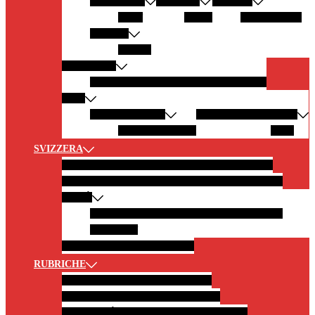
GERMANIA
AUSTRIA
SPAGNA
SYLT
GRAZ
LANZAROTE
GRECIA
ZANTE
AMERICHE
CALIFORNIA
ARGENTINA
NEW YORK
ASIA
EMIRATI ARABI
MALDIVE
INDONESIA
Abu Dhabi
OMAN
BALI
SVIZZERA
SVIZZERA IN 10 SCATTI
GITE IN MONTAGNA
GITE AI LAGHI
GITE CON TRENI PANORAMICI
CITTÀ
BURGDORF
MONTREUX
BERNA
SOLETTA
ZERMATT
BORGHI
CASTELLI E MUSEI
RUBRICHE
FOTOGRAFIA
NEWS
LIFESTYLE
HOTEL E RISTORANTI
CITAZIONI
CURIOSITÀ E LEGGENDE DAL MONDO