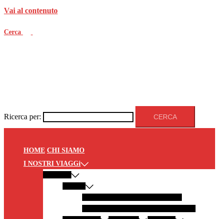
Vai al contenuto
Cerca
Ricerca per:
HOME
CHI SIAMO
I NOSTRI VIAGGi
EUROPA
ITALIA
PANTELLERIA
MODICA
LECCE
GALLIPOLI
LAMPEDUSA
SALENTO