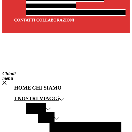
LiBRI PER VIAGGIATORI
MUSICA PER VIAGGIATORI
RACCONTATO DA VOI
CONTATTI
COLLABORAZIONI
Chiudi
menu
HOME
CHI SIAMO
I NOSTRI VIAGGi
EUROPA
ITALIA
PANTELLERIA
MODICA
LECCE