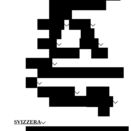
GALLIPOLI
LAMPEDUSA
SALENTO
GERMANIA
AUSTRIA
SYLT
GRAZ
SPAGNA
GRECIA
LANZAROTE
ZANTE
AMERICHE
CALIFORNIA
ARGENTINA
NEW YORK
ASIA
EMIRATI ARABI
MALDIVE
Abu Dhabi
OMAN
INDONESIA
BALI
SVIZZERA