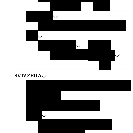
LANZAROTE
ZANTE
AMERICHE
CALIFORNIA
ARGENTINA
NEW YORK
ASIA
EMIRATI ARABI
MALDIVE
Abu Dhabi
OMAN
INDONESIA
BALI
SVIZZERA
SVIZZERA IN 10 SCATTI
GITE IN MONTAGNA
GITE AI LAGHI
GITE CON TRENI PANORAMICI
CITTÀ
BURGDORF
MONTREUX
BERNA