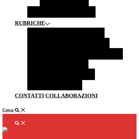
SOLETTA
ZERMATT
BORGHI
CASTELLI E MUSEI
RUBRICHE
FOTOGRAFIA
NEWS
LIFESTYLE
HOTEL E RISTORANTI
CITAZIONI
CURIOSITÀ E LEGGENDE DAL MONDO
LiBRI PER VIAGGIATORI
MUSICA PER VIAGGIATORI
RACCONTATO DA VOI
CONTATTI
COLLABORAZIONI
Cerca
Cerca