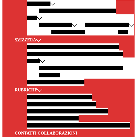
AMERICHE
CALIFORNIA
ARGENTINA
NEW YORK
ASIA
EMIRATI ARABI
MALDIVE
INDONESIA
Abu Dhabi
OMAN
BALI
SVIZZERA
SVIZZERA IN 10 SCATTI
GITE IN MONTAGNA
GITE AI LAGHI
GITE CON TRENI PANORAMICI
CITTÀ
BURGDORF
MONTREUX
BERNA
SOLETTA
ZERMATT
BORGHI
CASTELLI E MUSEI
RUBRICHE
FOTOGRAFIA
NEWS
LIFESTYLE
HOTEL E RISTORANTI
CITAZIONI
CURIOSITÀ E LEGGENDE DAL MONDO
LiBRI PER VIAGGIATORI
MUSICA PER VIAGGIATORI
RACCONTATO DA VOI
CONTATTI
COLLABORAZIONI