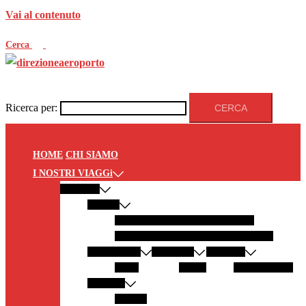
Vai al contenuto
Cerca
Ricerca per:
HOME
CHI SIAMO
I NOSTRI VIAGGi
EUROPA
ITALIA
PANTELLERIA
MODICA
LECCE
GALLIPOLI
LAMPEDUSA
SALENTO
GERMANIA
AUSTRIA
SPAGNA
SYLT
GRAZ
LANZAROTE
GRECIA
ZANTE