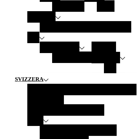
LANZAROTE
ZANTE
AMERICHE
CALIFORNIA
ARGENTINA
NEW YORK
ASIA
EMIRATI ARABI
MALDIVE
Abu Dhabi
OMAN
INDONESIA
BALI
SVIZZERA
SVIZZERA IN 10 SCATTI
GITE IN MONTAGNA
GITE AI LAGHI
GITE CON TRENI PANORAMICI
CITTÀ
BURGDORF
MONTREUX
BERNA