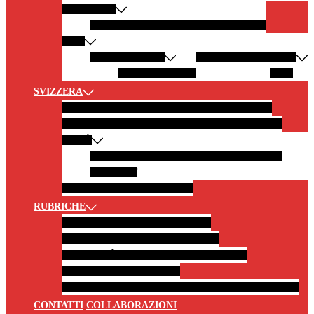
AMERICHE
CALIFORNIA
ARGENTINA
NEW YORK
ASIA
EMIRATI ARABI
MALDIVE
INDONESIA
Abu Dhabi
OMAN
BALI
SVIZZERA
SVIZZERA IN 10 SCATTI
GITE IN MONTAGNA
GITE AI LAGHI
GITE CON TRENI PANORAMICI
CITTÀ
BURGDORF
MONTREUX
BERNA
SOLETTA
ZERMATT
BORGHI
CASTELLI E MUSEI
RUBRICHE
FOTOGRAFIA
NEWS
LIFESTYLE
HOTEL E RISTORANTI
CITAZIONI
CURIOSITÀ E LEGGENDE DAL MONDO
LiBRI PER VIAGGIATORI
MUSICA PER VIAGGIATORI
RACCONTATO DA VOI
CONTATTI
COLLABORAZIONI