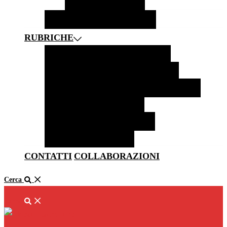
SOLETTA
ZERMATT
BORGHI
CASTELLI E MUSEI
RUBRICHE
FOTOGRAFIA
NEWS
LIFESTYLE
HOTEL E RISTORANTI
CITAZIONI
CURIOSITÀ E LEGGENDE DAL MONDO
LiBRI PER VIAGGIATORI
MUSICA PER VIAGGIATORI
RACCONTATO DA VOI
CONTATTI
COLLABORAZIONI
Cerca
Cerca