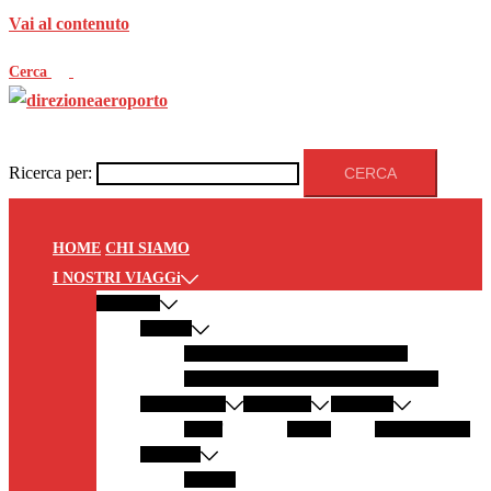
Vai al contenuto
Cerca
Ricerca per:
HOME
CHI SIAMO
I NOSTRI VIAGGi
EUROPA
ITALIA
PANTELLERIA
MODICA
LECCE
GALLIPOLI
LAMPEDUSA
SALENTO
GERMANIA
AUSTRIA
SPAGNA
SYLT
GRAZ
LANZAROTE
GRECIA
ZANTE