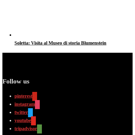
Soletta: Visita al Museo di storia Blumenstein
Follow us
pinterest
instagram
twitter
youtube
tripadvisor