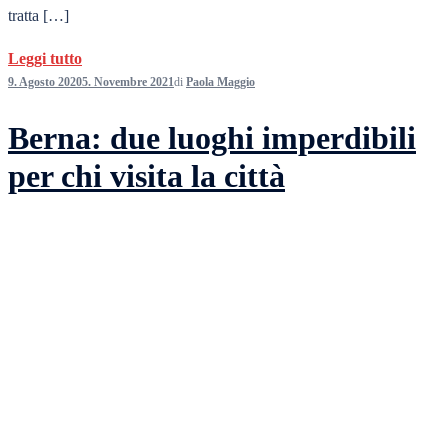
tratta […]
Leggi tutto
9. Agosto 2020
5. Novembre 2021
di
Paola Maggio
Berna: due luoghi imperdibili
per chi visita la città