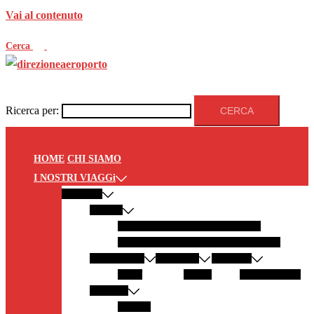
Vai al contenuto
Cerca
Ricerca per:
HOME
CHI SIAMO
I NOSTRI VIAGGi
EUROPA
ITALIA
PANTELLERIA
MODICA
LECCE
GALLIPOLI
LAMPEDUSA
SALENTO
GERMANIA
AUSTRIA
SPAGNA
SYLT
GRAZ
LANZAROTE
GRECIA
ZANTE