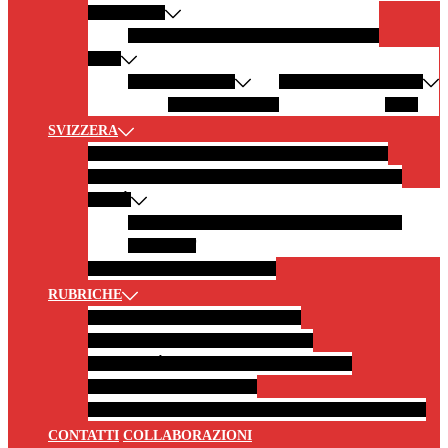
AMERICHE
CALIFORNIA
ARGENTINA
NEW YORK
ASIA
EMIRATI ARABI
MALDIVE
INDONESIA
Abu Dhabi
OMAN
BALI
SVIZZERA
SVIZZERA IN 10 SCATTI
GITE IN MONTAGNA
GITE AI LAGHI
GITE CON TRENI PANORAMICI
CITTÀ
BURGDORF
MONTREUX
BERNA
SOLETTA
ZERMATT
BORGHI
CASTELLI E MUSEI
RUBRICHE
FOTOGRAFIA
NEWS
LIFESTYLE
HOTEL E RISTORANTI
CITAZIONI
CURIOSITÀ E LEGGENDE DAL MONDO
LiBRI PER VIAGGIATORI
MUSICA PER VIAGGIATORI
RACCONTATO DA VOI
CONTATTI
COLLABORAZIONI