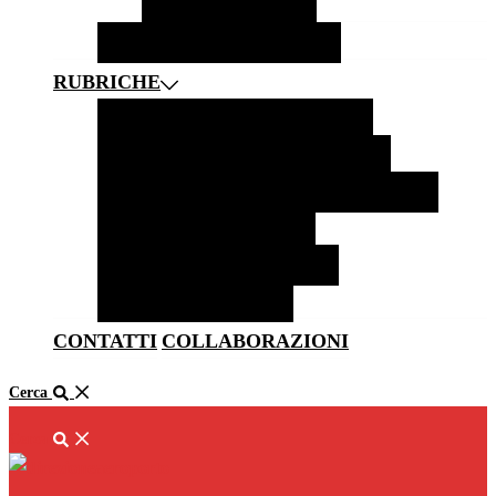
SOLETTA
ZERMATT
BORGHI
CASTELLI E MUSEI
RUBRICHE
FOTOGRAFIA
NEWS
LIFESTYLE
HOTEL E RISTORANTI
CITAZIONI
CURIOSITÀ E LEGGENDE DAL MONDO
LiBRI PER VIAGGIATORI
MUSICA PER VIAGGIATORI
RACCONTATO DA VOI
CONTATTI
COLLABORAZIONI
Cerca
Cerca