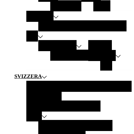
LANZAROTE
ZANTE
AMERICHE
CALIFORNIA
ARGENTINA
NEW YORK
ASIA
EMIRATI ARABI
MALDIVE
Abu Dhabi
OMAN
INDONESIA
BALI
SVIZZERA
SVIZZERA IN 10 SCATTI
GITE IN MONTAGNA
GITE AI LAGHI
GITE CON TRENI PANORAMICI
CITTÀ
BURGDORF
MONTREUX
BERNA