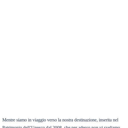
Mentre siamo in viaggio verso la nostra destinazione, inserita nel
Patrimonio dell’Unesco dal 2008, che per adesso non vi sveliamo,